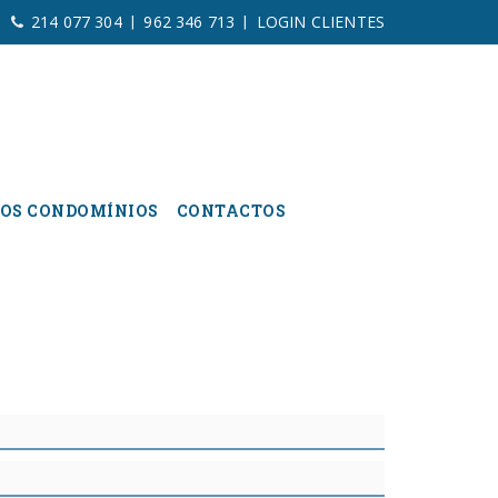
214 077 304
962 346 713
LOGIN CLIENTES
|
|
OS CONDOMÍNIOS
CONTACTOS