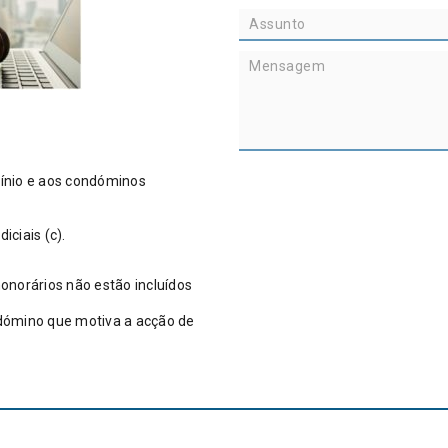
mínio e aos condóminos
iciais (c).
onorários não estão incluídos
ndómino que motiva a acção de